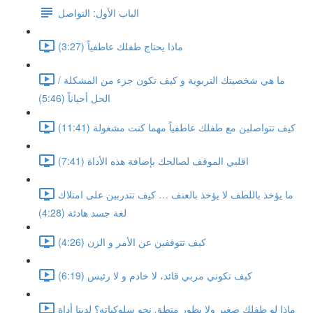
الباب الأول: التواصل
ماذا يحتاج طفلك عاطفياً (3:27)
ما هي شخصيتك التربوية و كيف تكون جزء من المشكلة /
الحل أحياناً (5:46)
كيف تتواصلين مع طفلك عاطفياً مهما كنت مشغولة (11:41)
اقلبي الموقف لصالحك بإضافة هذه الأداة (7:41)
ما يؤخذ باللطف لا يؤخذ بالعنف … كيف تتدربين على امتلاك
لغة جسد هادئة (4:28)
كيف تتوقفين عن الأمر و الزن (4:26)
كيف تكوني مربي قائد، لا خادم و لا رئيس (6:19)
ماذا لو طفلك صغير ولا يطور منطق نحو سلوكياته؟ لدينا أداة