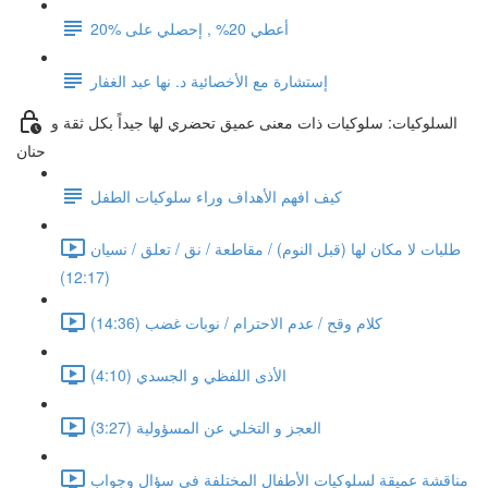
أعطي 20% , إحصلي على %20
إستشارة مع الأخصائية د. نها عبد الغفار
السلوكيات: سلوكيات ذات معنى عميق تحضري لها جيداً بكل ثقة و
حنان
كيف افهم الأهداف وراء سلوكيات الطفل
طلبات لا مكان لها (قبل النوم) / مقاطعة / نق / تعلق / نسيان
(12:17)
كلام وقح / عدم الاحترام / نوبات غضب (14:36)
الأذى اللفظي و الجسدي (4:10)
العجز و التخلي عن المسؤولية (3:27)
مناقشة عميقة لسلوكيات الأطفال المختلفة في سؤال وجواب