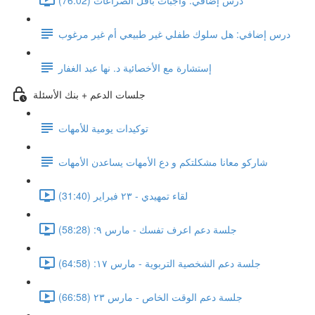
درس إضافي: هل سلوك طفلي غير طبيعي أم غير مرغوب
إستشارة مع الأخصائية د. نها عبد الغفار
جلسات الدعم + بنك الأسئلة
توكيدات يومية للأمهات
شاركو معانا مشكلتكم و دع الأمهات يساعدن الأمهات
لقاء تمهيدي - ٢٣ فبراير (31:40)
جلسة دعم اعرف تفسك - مارس ٩: (58:28)
جلسة دعم الشخصية التربوية - مارس ١٧: (64:58)
جلسة دعم الوقت الخاص - مارس ٢٣ (66:58)