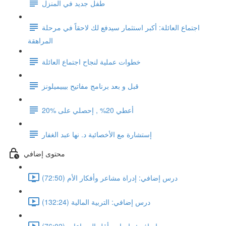
طفل جديد في المنزل
اجتماع العائلة: أكبر استثمار سيدفع لك لاحقاً في مرحلة
المراهقة
خطوات عملية لنجاح اجتماع العائلة
قبل و بعد برنامج مفاتيح بيبيميلونز
أعطي 20% , إحصلي على %20
إستشارة مع الأخصائية د. نها عبد الغفار
محتوى إضافي
درس إضافي: إدراة مشاعر وأفكار الأم (72:50)
درس إضافي: التربية المالية (132:24)
درس إضافي: واجبات بأقل الصراعات (76:02)