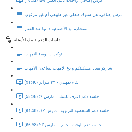
درس إضافي: هل سلوك طفلي غير طبيعي أم غير مرغوب
إستشارة مع الأخصائية د. نها عبد الغفار
جلسات الدعم + بنك الأسئلة
توكيدات يومية للأمهات
شاركو معانا مشكلتكم و دع الأمهات يساعدن الأمهات
لقاء تمهيدي - ٢٣ فبراير (31:40)
جلسة دعم اعرف تفسك - مارس ٩: (58:28)
جلسة دعم الشخصية التربوية - مارس ١٧: (64:58)
جلسة دعم الوقت الخاص - مارس ٢٣ (66:58)