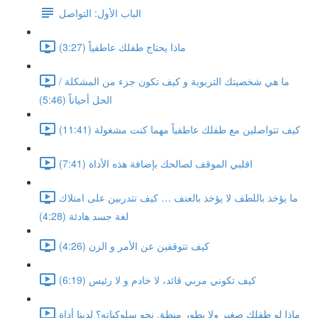
الباب الأول: التواصل
ماذا يحتاج طفلك عاطفياً (3:27)
ما هي شخصيتك التربوية و كيف تكون جزء من المشكلة /
الحل أحياناً (5:46)
كيف تتواصلين مع طفلك عاطفياً مهما كنت مشغولة (11:41)
اقلبي الموقف لصالحك بإضافة هذه الأداة (7:41)
ما يؤخذ باللطف لا يؤخذ بالعنف … كيف تتدربين على امتلاك
لغة جسد هادئة (4:28)
كيف تتوقفين عن الأمر و الزن (4:26)
كيف تكوني مربي قائد، لا خادم و لا رئيس (6:19)
ماذا لو طفلك صغير ولا يطور منطق نحو سلوكياته؟ لدينا أداة