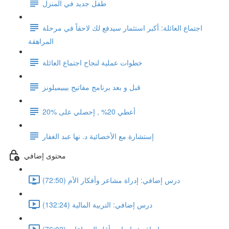
طفل جديد في المنزل
اجتماع العائلة: أكبر استثمار سيدفع لك لاحقاً في مرحلة
المراهقة
خطوات عملية لنجاح اجتماع العائلة
قبل و بعد برنامج مفاتيح بيبيميلونز
أعطي 20% , إحصلي على %20
إستشارة مع الأخصائية د. نها عبد الغفار
محتوى إضافي
درس إضافي: إدراة مشاعر وأفكار الأم (72:50)
درس إضافي: التربية المالية (132:24)
درس إضافي: واجبات بأقل الصراعات (76:02)