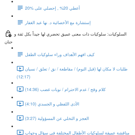
أعطي 20% , إحصلي على %20
إستشارة مع الأخصائية د. نها عبد الغفار
السلوكيات: سلوكيات ذات معنى عميق تحضري لها جيداً بكل ثقة و
حنان
كيف افهم الأهداف وراء سلوكيات الطفل
طلبات لا مكان لها (قبل النوم) / مقاطعة / نق / تعلق / نسيان
(12:17)
كلام وقح / عدم الاحترام / نوبات غضب (14:36)
الأذى اللفظي و الجسدي (4:10)
العجز و التخلي عن المسؤولية (3:27)
مناقشة عميقة لسلوكيات الأطفال المختلفة في سؤال وجواب